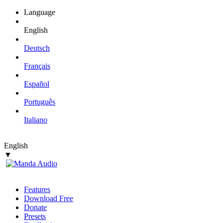
Language
English
Deutsch
Français
Español
Português
Italiano
English
▼
Features
Download Free
Donate
Presets