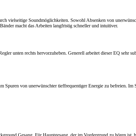
urch vielseitige Soundmöglichkeiten. Sowohl Absenken von unerwünsc
änder macht das Arbeiten langfristig schneller und intuitiver.
gler unten rechts hervorzuheben. Generell arbeitet dieser EQ sehr subt
m Spuren von unerwünschter tieffrequentiger Energie zu befreien. Im Scr
kground Gesang. Für Hauptgesang, der im Vordergrund zu hören ist, ben