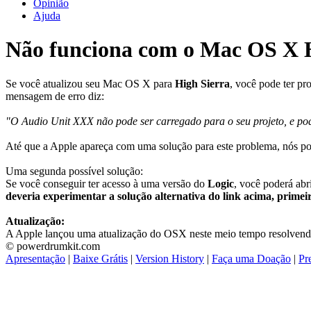
Opinião
Ajuda
Não funciona com o Mac OS X H
Se você atualizou seu Mac OS X para
High Sierra
, você pode ter pr
mensagem de erro diz:
"O Audio Unit XXX não pode ser carregado para o seu projeto, e pode
Até que a Apple apareça com uma solução para este problema, nós pod
Uma segunda possível solução:
Se você conseguir ter acesso à uma versão do
Logic
, você poderá abr
deveria experimentar a solução alternativa do link acima, primei
Atualização:
A Apple lançou uma atualização do OSX neste meio tempo resolvendo e
© powerdrumkit.com
Apresentação
|
Baixe Grátis
|
Version History
|
Faça uma Doação
|
Pr