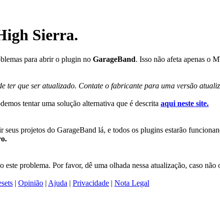
igh Sierra.
oblemas para abrir o plugin no
GarageBand
. Isso não afeta apenas o 
 ter que ser atualizado. Contate o fabricante para uma versão atualiz
emos tentar uma solução alternativa que é descrita
aqui neste site.
ir seus projetos do GarageBand lá, e todos os plugins estarão funcion
ro.
ste problema. Por favor, dê uma olhada nessa atualização, caso não o 
esets
|
Opinião
|
Ajuda
|
Privacidade
|
Nota Legal