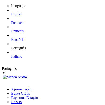
Language
English
Deutsch
Français
Español
Português
Italiano
Português
▼
Apresentação
Baixe Grátis
Faça uma Doação
Presets